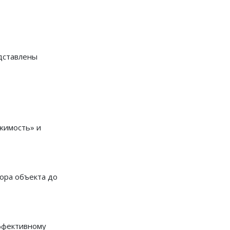
едставлены
жимость» и
ора объекта до
ффективному