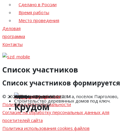
Сделано в России
Время работы
Место проведения
Деловая
программа
Контакты
Список участников
Список участников формируется
© 2026 Ярмарка недвижимости
« Вернуться в каталог
« Вернуться в каталог
E-mail:
krudom.ru@yandex.ru
Адрес:
А 507
Номер стенда:
krudom.ru
Сайт:
Россия
Страна:
Адрес:
Телефон:
Сайт:
Россия
Выборгское шоссе, 212с11а, посёлок Парголово,
+7 (960) 269-01-37
krudom.ru@yandex.ru
Строительство деревянных домов под ключ.
Крудом
Политика конфиденциальности
Санкт-Петербург
Согласие на обработку персональных данных для
посетителей сайта
Политика использования cookies файлов